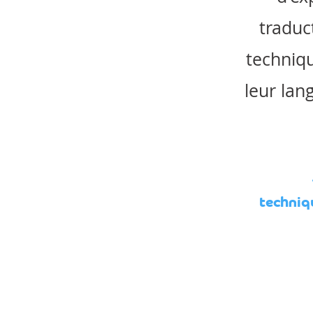
traduc
techniqu
leur lan
techniq