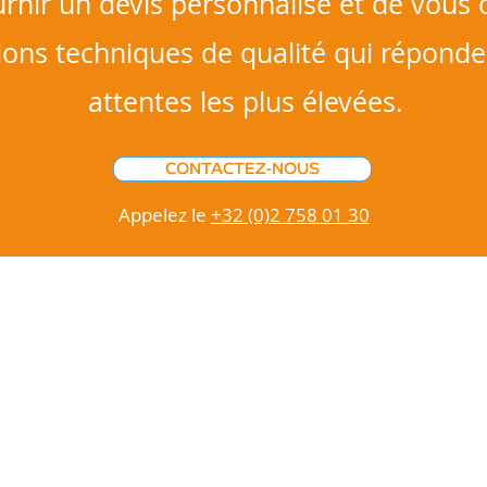
rnir un devis personnalisé et de vous o
ions techniques de qualité qui réponde
attentes les plus élevées.
CONTACTEZ-NOUS
Appelez le
+32 (0)2 758 01 30
BLOG
C
Marketing de
inf
contenu
+32
Contenu
Tra
tra
Médias sociaux