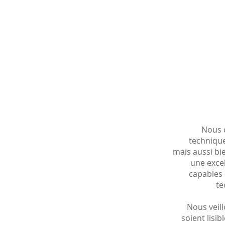
Nous 
technique
mais aussi bi
une excel
capables 
te
Nous veil
soient lisib