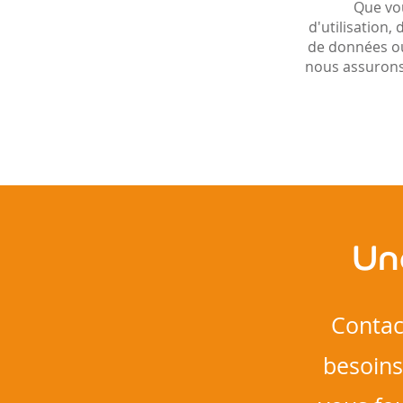
Que vo
d'utilisation,
de données o
nous assurons
Un
Contac
besoins