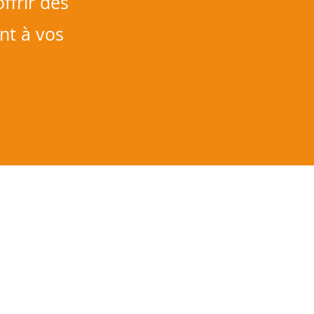
ffrir des
nt à vos
ONTACTEZ-NOUS
o@ibiscommunications.be
 (0)2 758 01 30
ductions
:
nslations@ibiscom.be