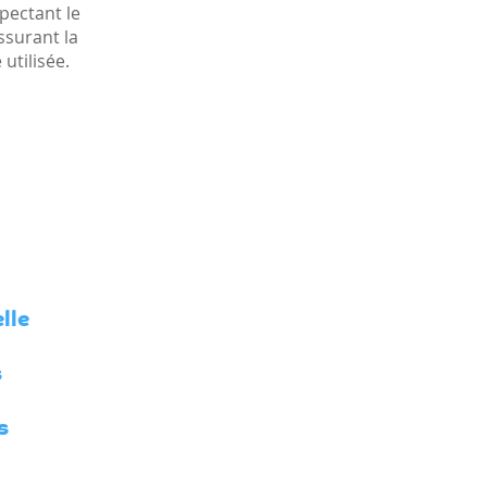
pectant le
ssurant la
utilisée.
lle
s
s