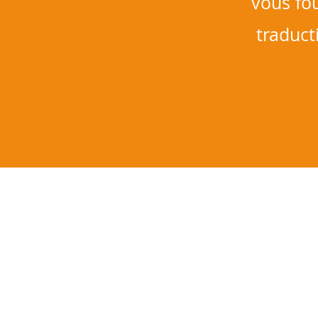
vous fou
traduct
IBIS COMMUNICATIONS
Traductions
Contenu
Graphic design