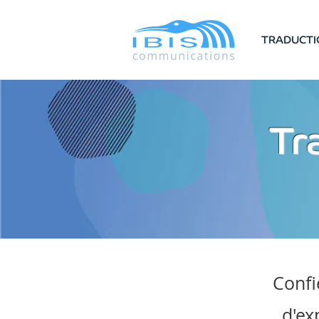
TRADUCTI
Tr
Confi
d'ex