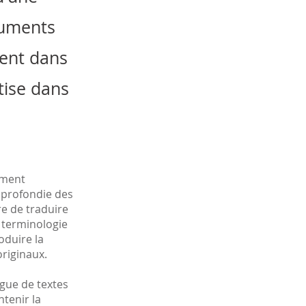
cuments
lent dans
tise dans
ement
pprofondie des
e de traduire
a terminologie
oduire la
originaux.
gue de textes
tenir la