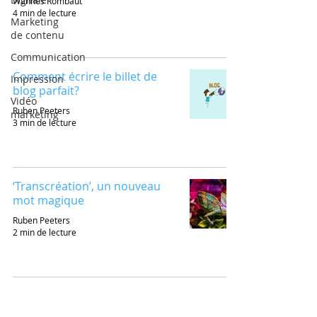
Wannes Rombaut
4 min de lecture
Marketing
de contenu
Communication
Comment écrire le billet de
Impression
blog parfait?
Vidéo
Ruben Peeters
marketing
3 min de lecture
‘Transcréation’, un nouveau
mot magique
Ruben Peeters
2 min de lecture
IBIS COMMUNICATIONS