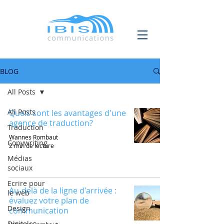
BLOG
All Posts
All Posts
Quels sont les avantages d'une
agence de traduction?
Traduction
Wannes Rombaut
Copywriting
2 min de lecture
Médias
sociaux
Ecrire pour
Au-delà de la ligne d'arrivée :
le web
évaluez votre plan de
Design
communication
Digitale