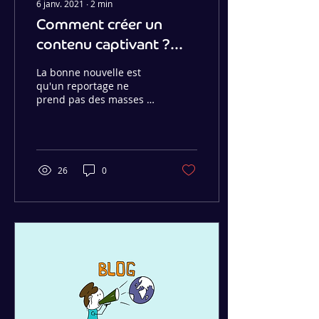
6 janv. 2021
∙
2
min
Comment créer un
contenu captivant ?
Avec un reportage !
La bonne nouvelle est
qu'un reportage ne
prend pas des masses de
temps et n'est
certainement pas aussi
coûteux que vous
pourriez le pensez.
26
0