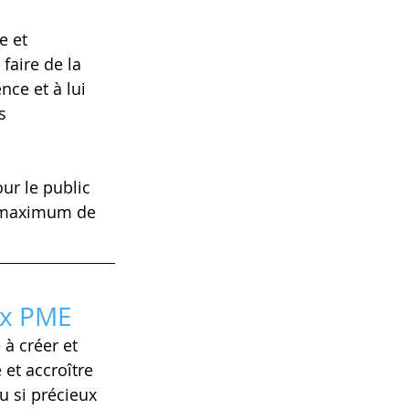
e et 
faire de la 
nce et à lui 
s 
our le public 
n maximum de 
ux PME
à créer et 
et accroître 
u si précieux 