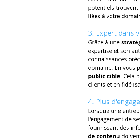
potentiels trouvent 
liées à votre domai
3. Expert dans 
Grâce à une 
straté
expertise et son au
connaissances préci
domaine. En vous po
public cible
. Cela 
clients et en fidélis
4. Plus d'engag
Lorsque une entrepr
l'engagement de ses 
fournissant des info
de contenu
 doiven