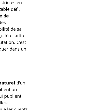
strictes en 
able défi. 
e de 
des 
ilité de sa 
ière, attire 
tation. C'est 
quer dans un 
naturel
 d'un 
btient un 
ui publient 
leur 
e les clients 