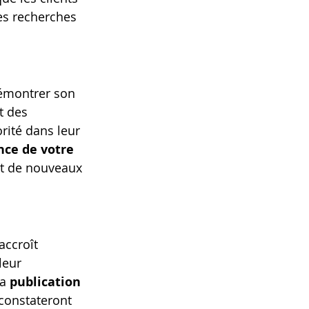
des recherches 
démontrer son 
t des 
rité dans leur 
nce de votre 
nt de nouveaux 
accroît 
leur 
a 
publication 
 constateront 