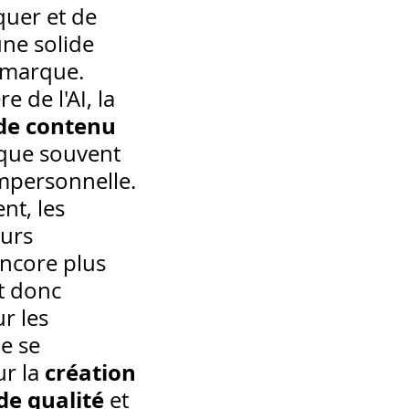
uer et de 
ne solide 
 marque.  
e de l'AI, la 
de contenu
sque souvent 
mpersonnelle. 
t, les 
urs 
ncore plus 
st donc 
r les 
e se 
création 
r la 
de qualité
 et 