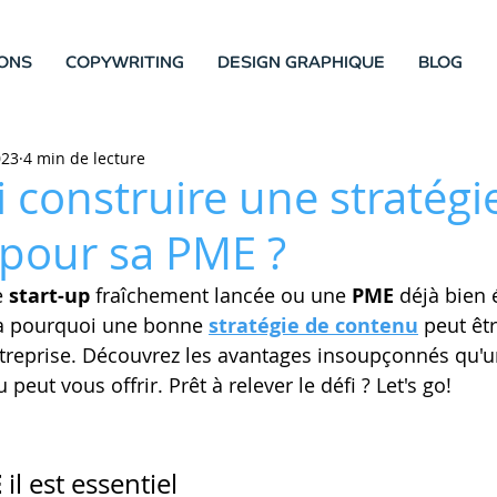
ONS
COPYWRITING
DESIGN GRAPHIQUE
BLOG
023
4 min de lecture
 construire une stratégi
pour sa PME ?
 
start-up 
fraîchement lancée ou une 
PME
 déjà bien é
ra pourquoi une bonne 
stratégie de contenu
 peut êt
ntreprise. Découvrez les avantages insoupçonnés qu'
peut vous offrir. Prêt à relever le défi ? Let's go!
E
 il est essentiel 