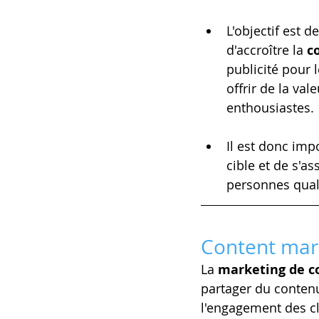
L'objectif est d
d'accroître la 
c
publicité pour l
offrir de la val
enthousiastes. 
Il est donc imp
cible et de s'as
personnes quali
Content mark
La 
marketing de c
partager du contenu
l'engagement des cl