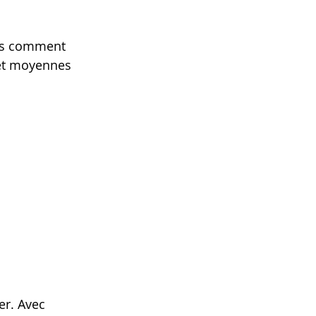
ns comment 
 et moyennes 
r. Avec 