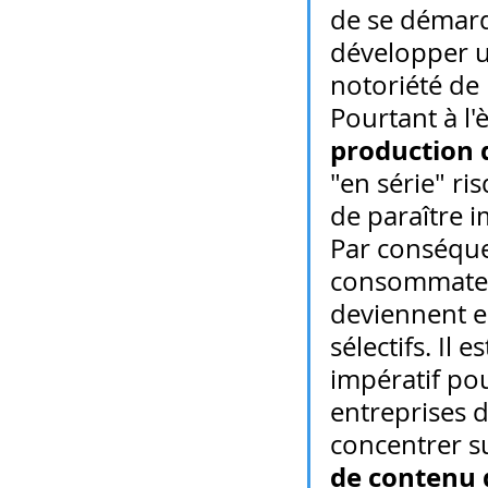
de se démarq
développer u
notoriété de
Pourtant à l'èr
production 
"en série" ri
de paraître i
Par conséquen
consommate
deviennent e
sélectifs. Il e
impératif pou
entreprises d
concentrer su
de contenu 