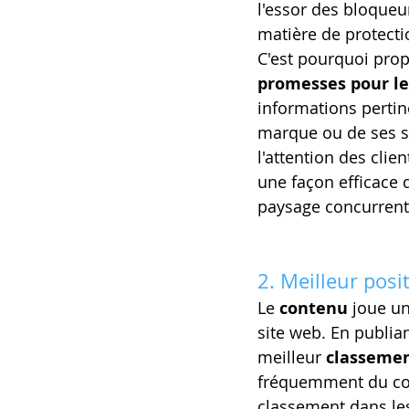
l'essor des bloqueur
matière de protectio
C'est pourquoi pro
promesses pour le
informations pertine
marque ou de ses se
l'attention des clie
une façon efficace 
paysage concurrenti
2. Meilleur pos
Le 
contenu
 joue un
site web. En publia
meilleur 
classemen
fréquemment du con
classement dans les