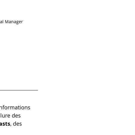
al Manager 
informations 
clure des 
asts
, des 