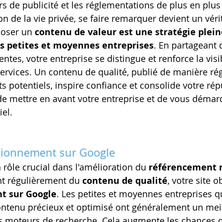
s de publicité et les réglementations de plus en plus 
n de la vie privée, se faire remarquer devient un vérit
poser un 
contenu de valeur est une stratégie plein
s petites et moyennes entreprises
. En partageant 
ntes, votre entreprise se distingue et renforce la visib
rvices. Un contenu de qualité, publié de manière régul
nts potentiels, inspire confiance et consolide votre répu
de mettre en avant votre entreprise et de vous démar
el.
itionnement sur Google
 rôle crucial dans l'amélioration du 
référencement 
nt régulièrement du 
contenu de qualité
, votre site o
t sur Google
. Les petites et moyennes entreprises q
tenu précieux et optimisé ont généralement un meil
 moteurs de recherche. Cela augmente les chances qu