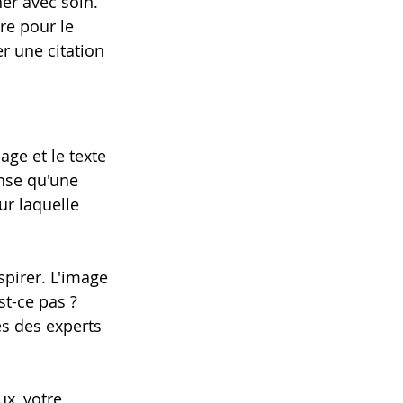
ner avec soin. 
re pour le 
r une citation 
s
ge et le texte 
nse qu'une 
ur laquelle 
pirer. L'image 
st-ce pas ? 
s des experts 
x, votre 