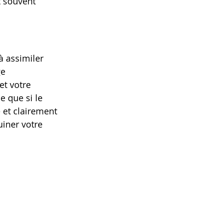
t souvent 
à assimiler 
e 
t votre 
 que si le 
 et clairement 
iner votre 