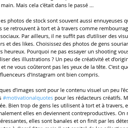
 main. Mais cela c’était dans le passé ...
es photos de stock sont souvent aussi ennuyeuses q
es se retrouvent à tort et à travers comme rembourrage
ociaux. Par ailleurs, il ne suffit pas d’utiliser des vis
rs et des likes. Choisissez des photos de gens sourian
urs heureux. Pourquoi ne pas essayer un shooting vo
iser des illustrations ? Un peu de créativité et d’origi
 et ne vous coûteront pas les yeux de la tête. C'est q
nfluenceurs d'Instagram ont bien compris.
ues d’images sont pour le contenu visuel un peu l’éq
s 
#motivationalquotes
 pour les rédacteurs créatifs. M
. Bien trop de gens les utilisent à tort et à travers, e
finalement elles en deviennent contreproductives. On n
téressantes, elles sont banales et on finit par les détes