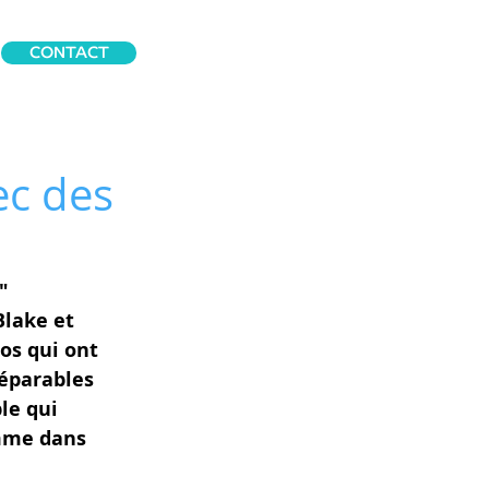
CONTACT
ec des
" 
Blake et 
os qui ont 
éparables 
ble qui 
mme dans 