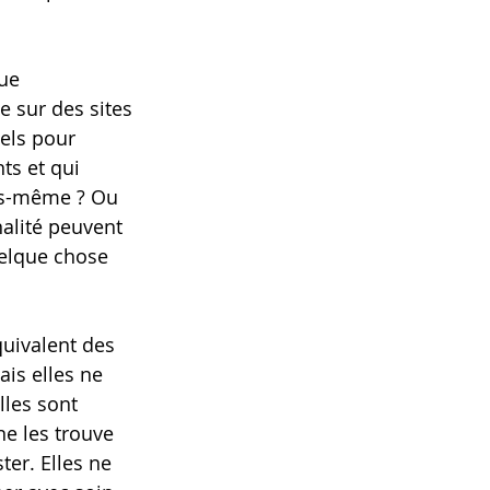
ue 
 sur des sites 
uels pour 
ts et qui 
us-même ? Ou 
nalité peuvent 
uelque chose 
uivalent des 
ais elles ne 
lles sont 
e les trouve 
ter. Elles ne 