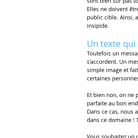
sont bien sûr pas to
Elles ne doivent êtr
public cible. Ainsi
insipide.
Un texte qui
Toutefois un messag
s’accordent. Un mes
simple image et fait 
certaines personnes 
Et bien non, on ne 
parfaite au bon endro
Dans ce cas, nous 
dans ce domaine ! Te
Vous souhaitez un c