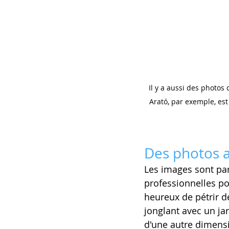
  Il y a aussi des photos de banques d’images qui ont commencé à mener leur propre vie. Le Hongrois András 
Arató, par exemple, est
Des photos 
Les images sont pa
professionnelles po
heureux de pétrir 
jonglant avec un j
d'une autre dimensi