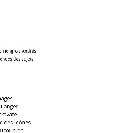
venues des sujets 
mages 
ulanger 
ravate 
c des icônes 
aucoup de 