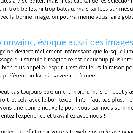
utes à discréditer, mais il est capital de les sélection
e ni trop belles, ni trop bateau, mais taillées sur mesu
, avec la bonne image, on pourra même vous faire gobe
 convainc, évoque aussi des image
e ne devient réellement intéressant que lorsque l'ima
sage qui stimule l’imaginaire est beaucoup plus inte
bien plus appel à l’esprit. C'est d'ailleurs la raison po
préfèrent un livre à sa version filmée. 
peut pas toujours être un champion, mais on peut y as
it, et cela avec le bon texte. Il n’en faut pas plus, n'e
avons une bonne nouvelle pour vous car nous somme
ntez l'expérience et travaillez avec nous ! 
ontenu parfait pour votre site web, vos médias sociau