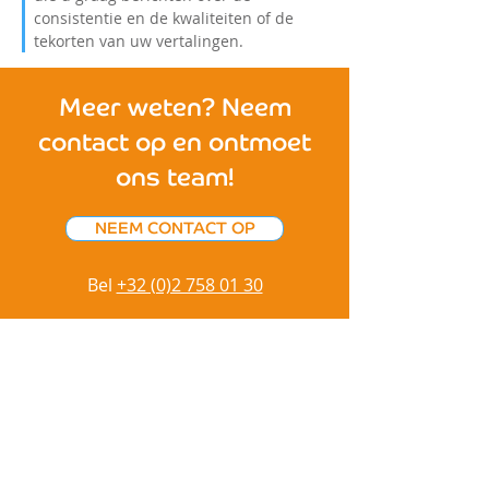
consistentie en de kwaliteiten of de
tekorten van uw vertalingen.
Meer weten? Neem
contact op en ontmoet
ons team!
NEEM CONTACT OP
Bel
+32 (0)2 758 01 30
IBIS COMMUNICATIONS
Vertalen
Copywriting
Grafisch ontwerp
Contact