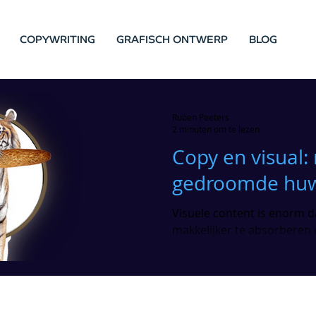
COPYWRITING
GRAFISCH ONTWERP
BLOG
Ruben Peeters
2 minuten om te lezen
Copy en visual: n
gedroomde huw
Visuele content is enorm d
makkelijker te absorberen 