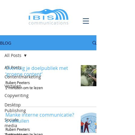
BLOG
All Posts
All Posts
Overtuig je doelpubliek met
‘groene content’
Contentmarketing
Ruben Peeters
Vertalen
2 minuten om te lezen
Copywriting
Desktop
Publishing
Manke interne communicatie?
Sociale
6 valkuilen
media
Ruben Peeters
Technology
3 minuten om te lezen