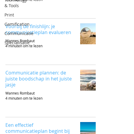
& Tools
Print
Gamification
Voorbij de finishlijn: je
communicatieplan evalueren
Communicatie
Wannes Rombaut
Specialisatie
4 minuten om te lezen
Communicatie plannen: de
juiste boodschap in het juiste
jasje
Wannes Rombaut
4 minuten om te lezen
Een effectief
communicatieplan begint bij