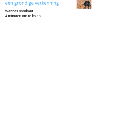
een grondige verkenning
Wannes Rombaut
4 minuten om te lezen
IBIS COMMUNICATIONS
Vertalen
Copywriting
Grafisch ontwerp
Contact
BLOG
Contentmarketing
Content
Social media
Tools & Technology
Communication