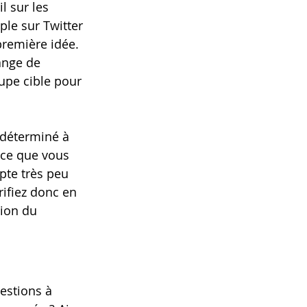
 sur les 
le sur Twitter 
première idée. 
ange de 
upe cible pour 
 déterminé à 
-ce que vous 
pte très peu 
rifiez donc en 
ion du 
uestions à 