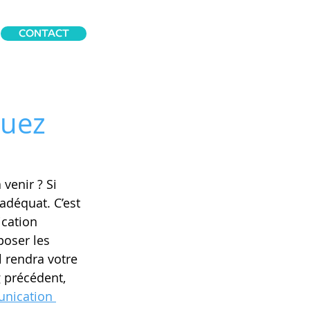
CONTACT
luez
venir ? Si 
adéquat. C’est 
ication 
oser les 
l rendra votre 
précédent, 
unication 