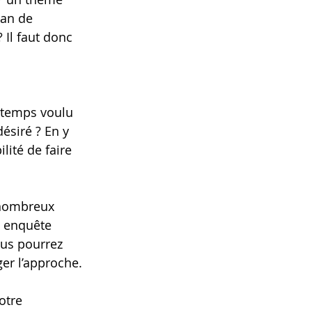
lan de 
 Il faut donc 
 
 temps voulu 
désiré ? En y 
lité de faire 
nombreux 
e enquête 
ous pourrez 
ger l’approche. 
otre 