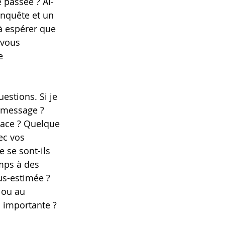
 passée ? Ai-
nquête et un 
à espérer que 
 vous 
e 
estions. Si je 
n message ? 
cace ? Quelque 
ec vos 
 se sont-ils 
mps à des 
us-estimée ? 
 ou au 
s importante ?