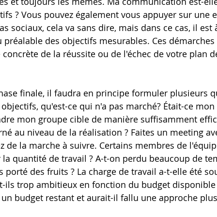
es et toujours les mêmes. Ma communication est-elle
ctifs ? Vous pouvez également vous appuyer sur une e
 sociaux, cela va sans dire, mais dans ce cas, il est 
u préalable des objectifs mesurables. Ces démarches
concrète de la réussite ou de l'échec de votre plan d
ase finale, il faudra en principe formuler plusieurs qu
s objectifs, qu'est-ce qui n'a pas marché? Était-ce mo
indre mon groupe cible de manière suffisamment effi
rné au niveau de la réalisation ? Faites un meeting av
ez de la marche à suivre. Certains membres de l'équipe
 la quantité de travail ? A-t-on perdu beaucoup de te
 porté des fruits ? La charge de travail a-t-elle été so
nt-ils trop ambitieux en fonction du budget disponible
 un budget restant et aurait-il fallu une approche plu