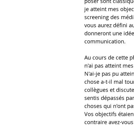
poser sont classiqu
je atteint mes obje
screening des médias
vous aurez défini a
donneront une idée 
communication.
Au cours de cette ph
n'ai pas atteint me
N'ai-je pas pu atte
chose a-t-il mal tou
collègues et discut
sentis dépassés par
choses qui n'ont pas
Vos objectifs étaie
contraire avez-vous