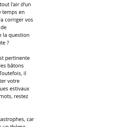
ut l'air d'un 
e temps en 
a corriger vos 
 de 
 la question 
te ?
t pertinente 
des bâtons 
utefois, il 
er votre 
ues estivaux 
mots, restez 
astrophes, car 
ur un thème 