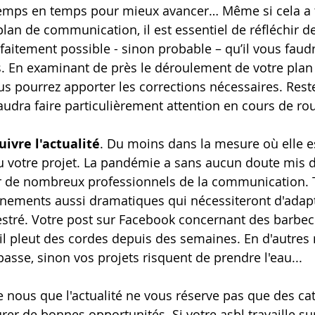
e temps en temps pour mieux avancer… Même si cela a to
lan de communication, il est essentiel de réfléchir d
rfaitement possible - sinon probable – qu’il vous faudr
s. En examinant de près le déroulement de votre plan
 pourrez apporter les corrections nécessaires. Reste
faudra faire particulièrement attention en cours de rou
suivre l'actualité
. Du moins dans la mesure où elle es
u votre projet. La pandémie a sans aucun doute mis 
 de nombreux professionnels de la communication. To
nements aussi dramatiques qui nécessiteront d'adapt
stré. Votre post sur Facebook concernant des barbec
'il pleut des cordes depuis des semaines. En d'autres 
 passe, sinon vos projets risquent de prendre l'eau...
ous que l'actualité ne vous réserve pas que des cat
urer de bonnes opportunités. Si votre asbl travaille s