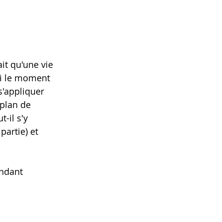
ait qu'une vie 
ni le moment 
s'appliquer 
plan de 
il s'y 
artie) et 
ndant 