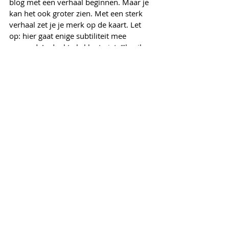
blog met een verhaal beginnen. Maar je 
kan het ook groter zien. Met een sterk 
verhaal zet je je merk op de kaart. Let 
op: hier gaat enige subtiliteit mee 
gepaard. Je denkt als klant niet: “Ik wil 
graag een avontuurlijke levensstijl, dus 
ga ik naar AS Adventure.” Nee, het gaat 
veeleer zo: je beschouwt jezelf als een 
avontuurlijk persoon, en het verhaal dat 
AS Adventure uitstraalt komt overeen 
met hoe je jezelf ziet. Je dromen en 
verlangens liggen in lijn met wat AS 
Adventure te bieden heeft. Bijgevolg 
neem je sneller een kijkje in de 
catalogus.
Grimbergen gaat ook zo te werk. Je bent 
iemand die van de betere dingen in het 
leven geniet. Of je houdt van eenvoud. 
Of je hebt respect voor vakmanschap. 
Elke communicatie van Grimbergen 