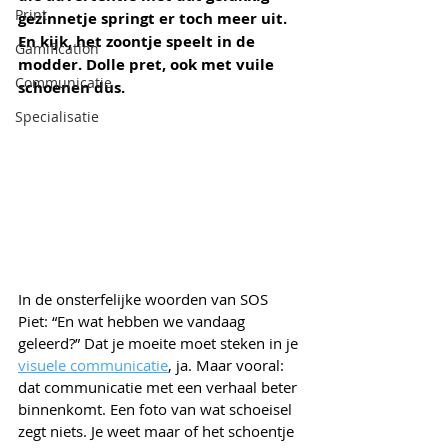
Print
gezinnetje springt er toch meer uit. 
En kijk, het zoontje speelt in de 
Gamification
modder. Dolle pret, ook met vuile 
Communicatie
schoenen dus.
Specialisatie
In de onsterfelijke woorden van SOS 
Piet: “En wat hebben we vandaag 
geleerd?” Dat je moeite moet steken in je 
visuele communicatie
, ja. Maar vooral: 
dat communicatie met een verhaal beter 
binnenkomt. Een foto van wat schoeisel 
zegt niets. Je weet maar of het schoentje 