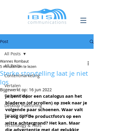
Post
All Posts
Wannes Rombaut
All Posts
5 minuten om te lezen
Sterke storytelling laat je niet
Contentmarketing
los
Vertalen
Bijgewerkt op:
16 jun 2022
Copywriting
Je bent door een catalogus aan het 
bladeren (of scrollen) op zoek naar je 
Desktop Publishing
volgende paar schoenen. Waar valt 
Sociale media
je oog op? De productfoto’s op een 
witte achtergrond? Het kan. Maar 
Technology & Tools
die advertentie met dat gelukkig 