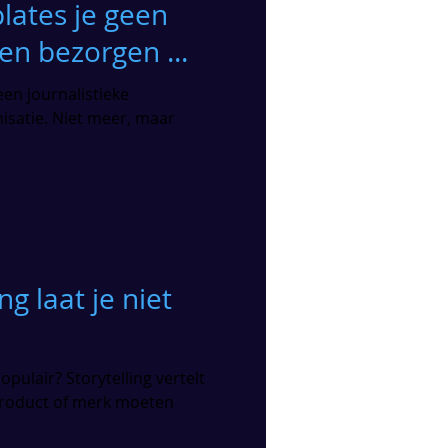
lates je geen
n bezorgen ...
 een journalistieke
isatie. Niet meer, maar
ng laat je niet
opulair? Storytelling vertelt
product of merk moeten