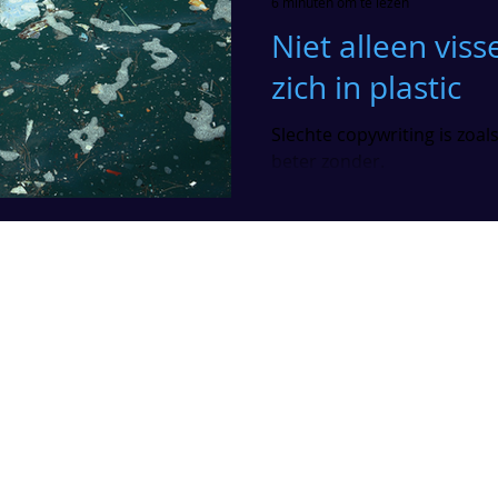
6 minuten om te lezen
Niet alleen viss
zich in plastic
Slechte copywriting is zoals
beter zonder.
BLOG
NE
Contentmarketing
inf
+32
Content
​Ve
Social media
Le
307
Tools & Technology
Communication