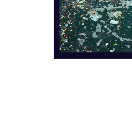
IBIS COMMUNICATIONS
Vertalen
Copywriting
Grafisch ontwerp
Contact