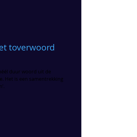
het toverwoord
 héél duur woord uit de
. Het is een samentrekking
n’.