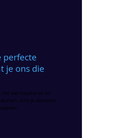
e perfecte
t je ons die
s het wel inspireren en
ducten, licht je diensten
nadelen.