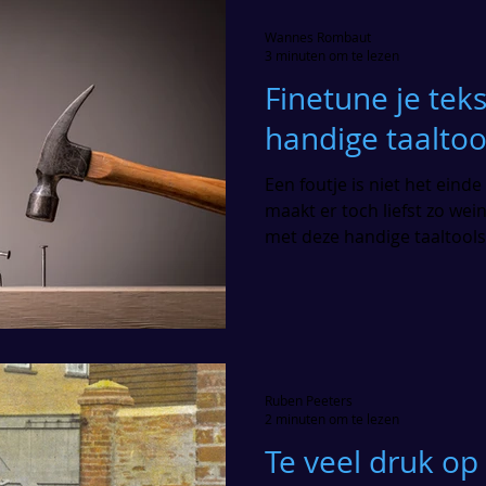
Wannes Rombaut
3 minuten om te lezen
Finetune je tek
handige taaltoo
Een foutje is niet het eind
maakt er toch liefst zo wei
met deze handige taaltools
Ruben Peeters
2 minuten om te lezen
Te veel druk op