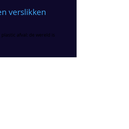
en verslikken
 plastic afval: de wereld is
EM CONTACT OP
o@ibiscommunications.be
 2 758 01 30
rtalen: translations@ibiscom.be
uvensesteenweg 337
0 Kortenberg