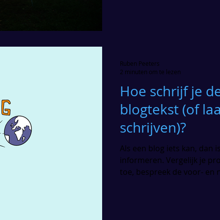
Ruben Peeters
2 minuten om te lezen
Hoe schrijf je d
blogtekst (of laa
schrijven)?
Als een blog iets kan, dan i
informeren. Vergelijk je pro
toe, bespreek de voor- en 