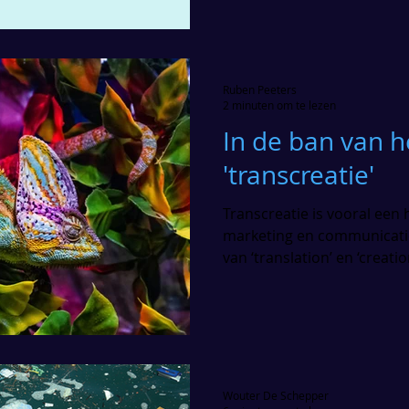
Ruben Peeters
2 minuten om te lezen
In de ban van 
'transcreatie'
Transcreatie is vooral een
marketing en communicatie
van ‘translation’ en ‘creatio
Wouter De Schepper