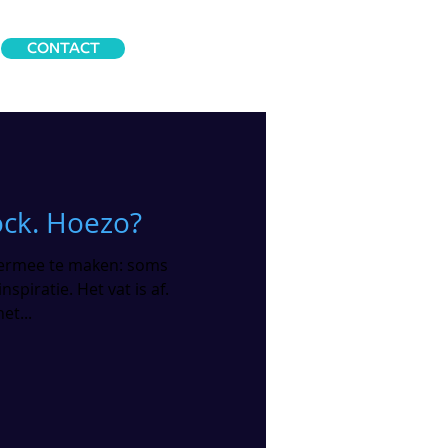
CONTACT
ock. Hoezo?
gt ermee te maken: soms
spiratie. Het vat is af.
et...