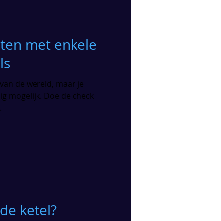
sten met enkele
ls
e van de wereld, maar je
nig mogelijk. Doe de check
.
 de ketel?