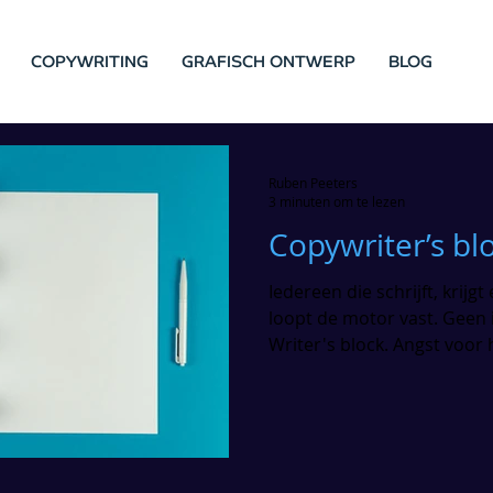
COPYWRITING
GRAFISCH ONTWERP
BLOG
Ruben Peeters
3 minuten om te lezen
Copywriter’s bl
Iedereen die schrijft, krij
loopt de motor vast. Geen in
Writer's block. Angst voor h