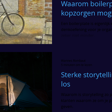
Waarom boilerp
kopzorgen moge
Een boilerplate is eigenlijk
denkoefening voor je organ
zeker niet minder.
Wannes Rombaut
5 minuten om te lezen
Sterke storytelli
los
Waarom is storytelling zo p
klanten waarom ze om je 
geven.