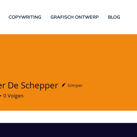
COPYWRITING
GRAFISCH ONTWERP
BLOG
r De Schepper
Schrijver
e Schepper
0
Volgen