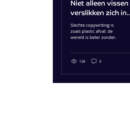
Niet alleen vissen
verslikken zich in
plastic
Slechte copywriting is
zoals plastic afval: de
wereld is beter zonder.
136
0
IBIS COMMUNICATIONS
Vertalen
Copywriting