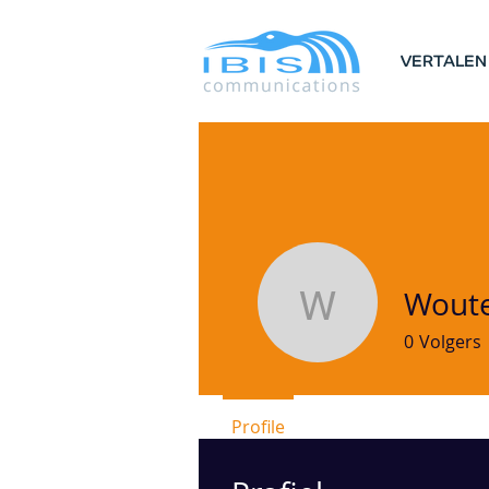
VERTALEN
Woute
Wouter D
0
Volgers
Profile