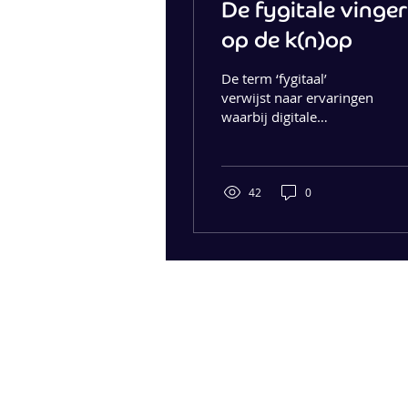
De fygitale vinger
op de k(n)op
De term ‘fygitaal’
verwijst naar ervaringen
waarbij digitale
communicatiemiddelen
en fysieke handelingen
met elkaar worden
vermengd.
42
0
IBIS COMMUNICATIONS
Vertalen
Copywriting