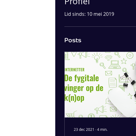
Profiel
Lid sinds: 10 mei 2019
Posts
23 dec 2021
∙
4
min.