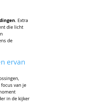
idingen
. Extra 
t die licht 
n 
ens de 
en ervan 
ssingen, 
focus van je 
 moment 
r in de kijker 