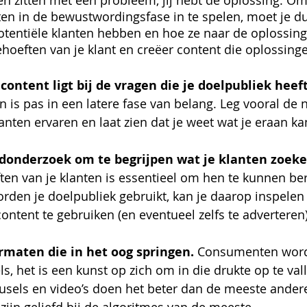
nten zitten met een probleem, jij hebt de oplossing. O
ten in de bewustwordingsfase in te spelen, moet je d
tentiële klanten hebben en hoe ze naar de oplossing
ehoeften van je klant en creëer content die oplossing
content ligt bij de vragen die je doelpubliek heef
is pas in een latere fase van belang. Leg vooral de 
anten ervaren en laat zien dat je weet wat je eraan k
onderzoek om te begrijpen wat je klanten zoeke
ten van je klanten is essentieel om hen te kunnen bere
den je doelpubliek gebruikt, kan je daarop inspelen 
ontent te gebruiken (en eventueel zelfs te adverteren)
rmaten die in het oog springen. 
Consumenten word
s, het is een kunst op zich om in die drukte op te vall
usels en video’s doen het beter dan de meeste ander