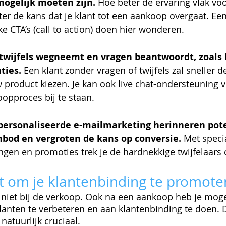
mogelijk moeten zijn. 
Hoe beter de ervaring vlak voo
ter de kans dat je klant tot een aankoop overgaat. Ee
e CTA’s (call to action) doen hier wonderen.
twijfels wegneemt en vragen beantwoordt, zoals 
ies. 
Een klant zonder vragen of twijfels zal sneller d
product kiezen. Je kan ook live chat-ondersteuning v
oopproces bij te staan.
personaliseerde e-mailmarketing herinneren pote
nbod en vergroten de kans op conversie. 
Met speci
ngen en promoties trek je de hardnekkige twijfelaars 
t om je klantenbinding te promote
t niet bij de verkoop. Ook na een aankoop heb je mog
klanten te verbeteren en aan klantenbinding te doen. D
natuurlijk cruciaal.