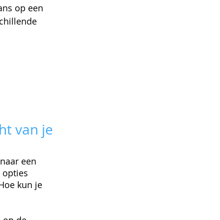
ans op een 
chillende 
t van je 
naar een 
 opties 
Hoe kun je 