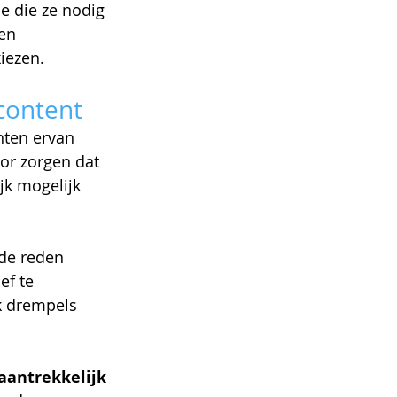
e die ze nodig 
en 
kiezen.
content
nten ervan 
or zorgen dat 
jk mogelijk 
 de reden 
ef te 
k drempels 
aantrekkelijk 