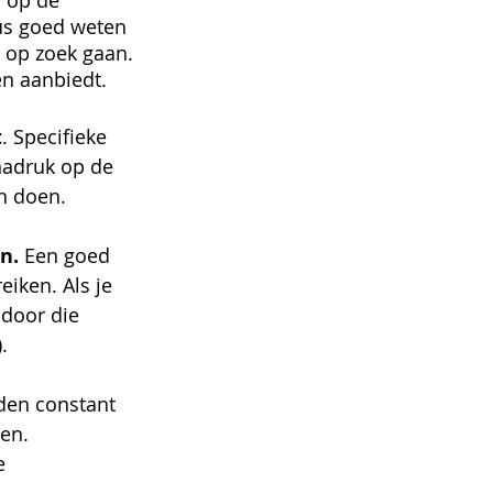
m op de 
us goed weten 
 op zoek gaan. 
en aanbiedt.
t
. Specifieke 
nadruk op de 
an doen.
n. 
Een goed 
iken. Als je 
door die 
.
en constant 
en. 
e 