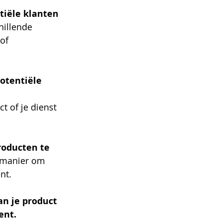
tiële klanten 
hillende 
of 
otentiële 
t of je dienst 
roducten te 
e manier om 
nt.
an je product 
ent.