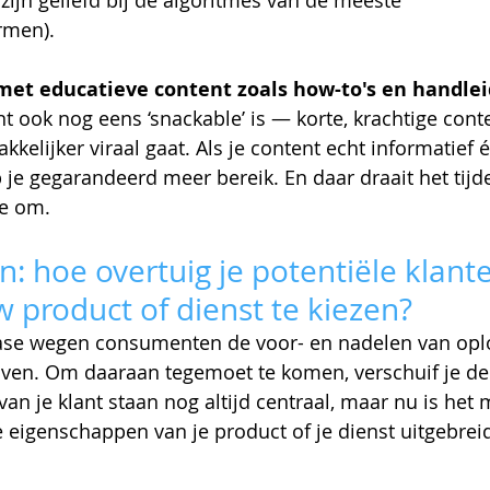
ijn geliefd bij de algoritmes van de meeste 
rmen).
 met educatieve content zoals how-to's en handle
t ook nog eens ‘snackable’ is — korte, krachtige conten
kkelijker viraal gaat. Als je content echt informatief é
b je gegarandeerd meer bereik. En daar draait het tijd
e om.
n: hoe overtuig je potentiële klant
 product of dienst te kiezen?
ase wegen consumenten de voor- en nadelen van oplo
ven. Om daaraan tegemoet te komen, verschuif je de 
van je klant staan nog altijd centraal, maar nu is het
igenschappen van je product of je dienst uitgebreide