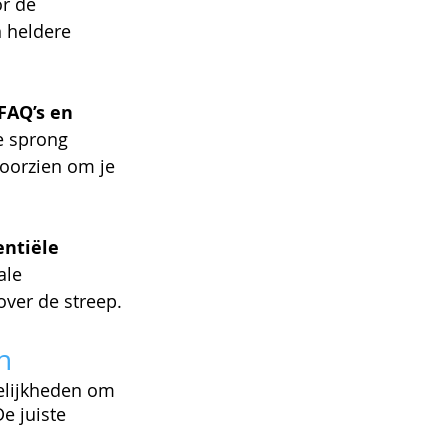
r de 
n heldere 
FAQ’s en 
e sprong 
oorzien om je 
ntiële 
ale 
over de streep.
n
elijkheden om 
e juiste 