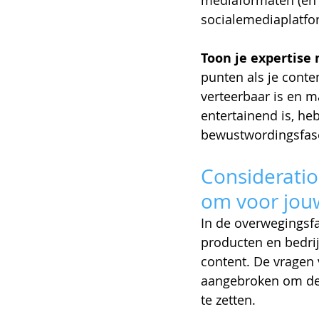
mediaformaten (en z
socialemediaplatfo
Toon je expertise
punten als je conten
verteerbaar is en ma
entertainend is, he
bewustwordingsfas
Consideratio
om voor jouw
In de overwegingsf
producten en bedrij
content. De vragen 
aangebroken om de e
te zetten.