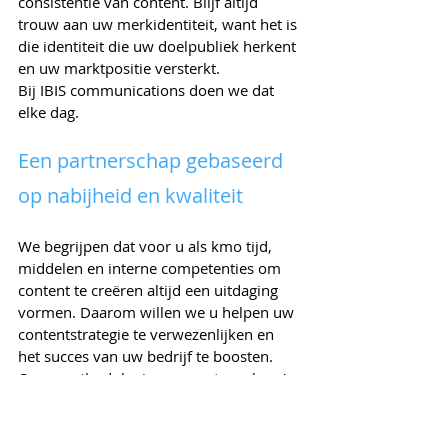
consistentie van content. Blijf altijd 
trouw aan uw merkidentiteit, want het is 
die identiteit die uw doelpubliek herkent 
en uw marktpositie versterkt.
Bij IBIS communications doen we dat 
elke dag. 
Een partnerschap gebaseerd 
op nabijheid en kwaliteit
We begrijpen dat voor u als kmo tijd, 
middelen en interne competenties om 
content te creëren altijd een uitdaging 
vormen. Daarom willen we u helpen uw 
contentstrategie te verwezenlijken en 
het succes van uw bedrijf te boosten. 
Onze methodologie, op maat van kmo's, 
omvat een doeltreffende aanpak om uw 
kosten te optimaliseren en tegelijkertijd 
de kwaliteit van uw content te 