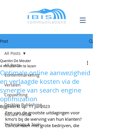
Post
All Posts
Quentin De Meuter
All Posts
4 minuten om te lezen
Optimale online aanwezigheid
Contentmarketing
en verlaagde kosten via de
Vertalen
synergie van search engine
Copywriting
optimization
Desktop Publishing
Bijgewerkt op:
11 jul 2023
Een van de grootste uitdagingen voor 
Sociale media
kmo's bij de werving van hun klanten? 
Technology & Tools
Concurreren met grote bedrijven, die 