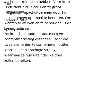
veel meer middelen hebben. Voor kmo's 
Print
is efficiëntie cruciaal. Een zo groot 
Gamification
mogelijke impact uitoefenen door hun 
inspanningen optimaal te benutten. Om 
Communicatie
klanten te werven én te behouden, is de 
synergie tussen 
Specialisatie
zoekmachineoptimalisatie (SEO) en 
contentmarketing essentieel. Door die 
twee elementen te combineren, putten 
kmo's uit een krachtige strategie 
waarmee ze hun uiteindelijke doel 
zullen bereiken.